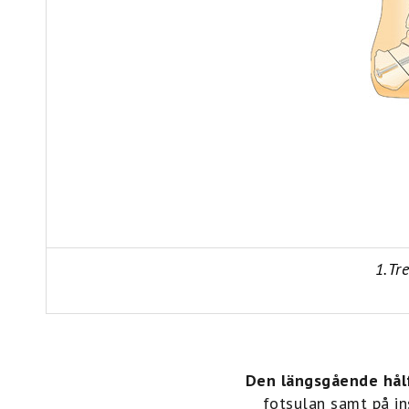
1.Tr
Den längsgående hål
fotsulan samt på ins