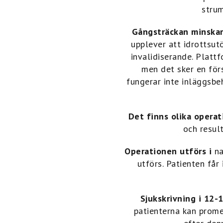
strum
Gångsträckan minskar
upplever att idrottsutö
invalidiserande. Platt
men det sker en förs
fungerar inte inläggsbe
Det finns olika operat
och resul
Operationen utförs i
na
utförs. Patienten får
Sjukskrivning i 12-
patienterna kan promen