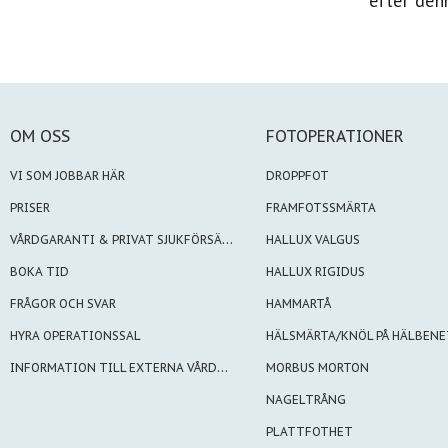
efter den
OM OSS
FOTOPERATIONER
VI SOM JOBBAR HÄR
DROPPFOT
PRISER
FRAMFOTSSMÄRTA
VÅRDGARANTI & PRIVAT SJUKFÖRSÄKRING
HALLUX VALGUS
BOKA TID
HALLUX RIGIDUS
FRÅGOR OCH SVAR
HAMMARTÅ
HYRA OPERATIONSSAL
HÄLSMÄRTA/KNÖL PÅ HÄLBENE
INFORMATION TILL EXTERNA VÅRDGIVARE
MORBUS MORTON
NAGELTRÅNG
PLATTFOTHET