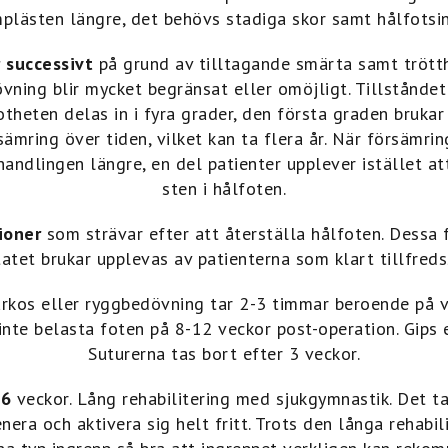
plästen längre, det behövs stadiga skor samt hålfotsi
 successivt
på grund av tilltagande smärta samt trötth
vning blir mycket begränsat eller omöjligt. Tillståndet
fotheten delas in i fyra grader, den första graden bruka
ämring över tiden, vilket kan ta flera år. När försämri
handlingen längre, en del patienter upplever istället a
sten i hålfoten.
ioner
som strävar efter att återställa hålfoten. Dessa 
tatet brukar upplevas av patienterna som klart tillfreds
rkos eller ryggbedövning tar 2-3 timmar beroende på v
 inte belasta foten på 8-12 veckor post-operation. Gips e
Suturerna tas bort efter 3 veckor.
16
veckor. Lång rehabilitering med sjukgymnastik. Det ta
era och aktivera sig helt fritt. Trots den långa rehabil