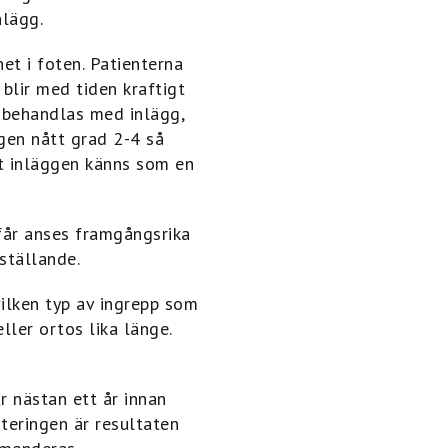
nlägg.
et i foten. Patienterna
 blir med tiden kraftigt
r behandlas med inlägg,
ngen nått grad 2-4 så
tt inläggen känns som en
får anses framgångsrika
ställande.
ilken typ av ingrepp som
ller ortos lika länge.
r nästan ett år innan
iteringen är resultaten