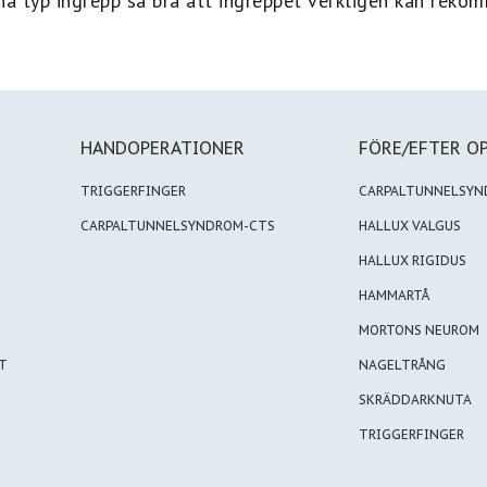
na typ ingrepp så bra att ingreppet verkligen kan reko
HANDOPERATIONER
FÖRE/EFTER O
TRIGGERFINGER
CARPALTUNNELSY
CARPALTUNNELSYNDROM-CTS
HALLUX VALGUS
HALLUX RIGIDUS
HAMMARTÅ
MORTONS NEUROM
T
NAGELTRÅNG
SKRÄDDARKNUTA
TRIGGERFINGER