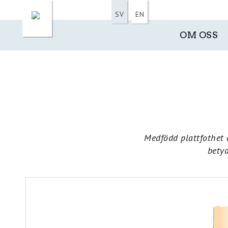
SV
EN
OM OSS
Medfödd plattfothet ä
betyd
Previous