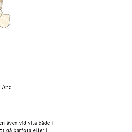
 inre
n även vid vila både i
tt gå barfota eller i