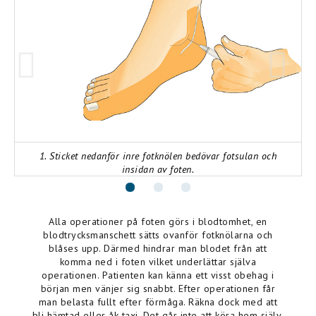
1. Sticket nedanför inre fotknölen bedövar fotsulan och
insidan av foten.
Alla operationer på foten görs i blodtomhet, en
blodtrycksmanschett sätts ovanför fotknölarna och
blåses upp. Därmed hindrar man blodet från att
komma ned i foten vilket underlättar själva
operationen. Patienten kan känna ett visst obehag i
början men vänjer sig snabbt. Efter operationen får
man belasta fullt efter förmåga. Räkna dock med att
bli hämtad eller åk taxi. Det går inte att köra hem själv.