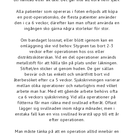
Alla patienter som opereras i foten erbjuds att köpa
en post-operationsko, de flesta patienter använder
den i c:a 6 veckor, därefter kan man oftast använda en
ingången sko gärna några storlekar för stor.
Om bandaget lossnat, eller blött igenom kan en
omläggning ske vid behov. Stygnen tas bort 2-3
veckor efter operationen hos oss eller
distriktssköterskan. Vid en del operationer används
metallstift för att hålla tån på plats under läkningen.
Stiftet/en sticker ut genom huden. De ger sällan
besvär och tas enkelt och smärtfritt bort vid
återbesöket efter c:a 5 veckor. Sjukskrivningen varierar
mellan olika operationer och naturligtvis med vilket
arbete man har. Med ett gående arbete behövs ofta
c:a 6 veckors sjukskrivning. Vid alla operationer på
fötterna får man räkna med svullnad efteråt. Oftast
lägger sig svullnaden inom några månader, men i
enstaka fall kan en viss svullnad kvarstå upp till ett år
efter operationen.
Man måste tänka på att en operation alltid innebär en